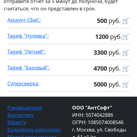
отправите отчет за 5 минут до полуночи, будет
считаться, что он представлен в срок.
Аккаунт СБиС:
500
руб. 🛒
Тариф "Нулевка":
1200
руб.🛒
Тариф "Легкий":
3300
руб. 🛒
Тариф "Базовый":
4700
руб. 🛒
Суперсверка:
5000
руб. 🛒
Руководителю
ООО "АнтСофт"
Бухгалтеру
ИНН: 5074042886
Юристу
ОГРН: 1085074008546
Кадровому работнику
г. Москва, ул. Свободы