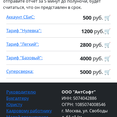
отправите отчет за 5 минут до полуночи, будет
считаться, что он представлен в срок.
Аккаунт СБиС:
500
руб. 🛒
Тариф "Нулевка":
1200
руб.🛒
Тариф "Легкий":
2800
руб. 🛒
Тариф "Базовый":
4000
руб. 🛒
Суперсверка:
5000
руб. 🛒
Руководителю
ООО "АнтСофт"
Бухгалтеру
ИНН: 5074042886
Юристу
ОГРН: 1085074008546
Кадровому работнику
г. Москва, ул. Свободы