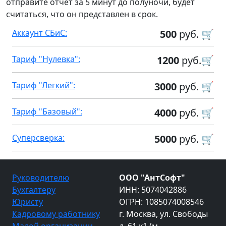
отправите отчет за 5 минут до полуночи, будет
считаться, что он представлен в срок.
Аккаунт СБиС:
500
руб. 🛒
Тариф "Нулевка":
1200
руб.🛒
Тариф "Легкий":
3000
руб. 🛒
Тариф "Базовый":
4000
руб. 🛒
Суперсверка:
5000
руб. 🛒
Руководителю
ООО "АнтСофт"
Бухгалтеру
ИНН: 5074042886
Юристу
ОГРН: 1085074008546
Кадровому работнику
г. Москва, ул. Свободы