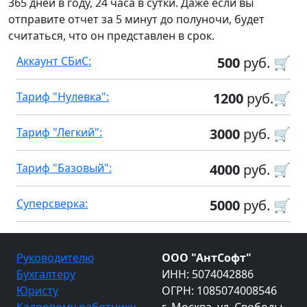
365 дней в году, 24 часа в сутки. Даже если вы
отправите отчет за 5 минут до полуночи, будет
считаться, что он представлен в срок.
Аккаунт СБиС:
500
руб. 🛒
Тариф "Нулевка":
1200
руб.🛒
Тариф "Легкий":
3000
руб. 🛒
Тариф "Базовый":
4000
руб. 🛒
Суперсверка:
5000
руб. 🛒
Руководителю
ООО "АнтСофт"
Бухгалтеру
ИНН: 5074042886
Юристу
ОГРН: 1085074008546