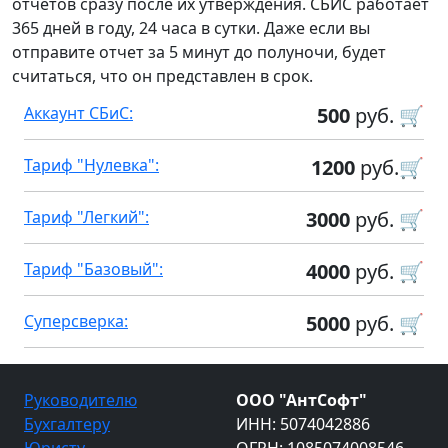
отчетов сразу после их утверждения. СБИС работает
365 дней в году, 24 часа в сутки. Даже если вы
отправите отчет за 5 минут до полуночи, будет
считаться, что он представлен в срок.
Аккаунт СБиС:
500
руб. 🛒
Тариф "Нулевка":
1200
руб.🛒
Тариф "Легкий":
3000
руб. 🛒
Тариф "Базовый":
4000
руб. 🛒
Суперсверка:
5000
руб. 🛒
Руководителю
ООО "АнтСофт"
Бухгалтеру
ИНН: 5074042886