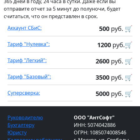
365 дней в году, 24 часа в сутки. Даже если вы
отправите отчет за 5 минут до полуночи, будет
считаться, что он представлен в срок.
Аккаунт СБиС:
500
руб. 🛒
Тариф "Нулевка":
1200
руб.🛒
Тариф "Легкий":
2600
руб. 🛒
Тариф "Базовый":
3500
руб. 🛒
Суперсверка:
5000
руб. 🛒
Руководителю
ООО "АнтСофт"
Бухгалтеру
ИНН: 5074042886
Юристу
ОГРН: 1085074008546