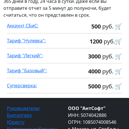
365 дней в году, 24 часа в сутки. Даже если вы
отправите отчет за 5 минут до полуночи, будет
считаться, что он представлен в срок.
Аккаунт СБиС:
500
руб. 🛒
Тариф "Нулевка":
1200
руб.🛒
Тариф "Легкий":
3000
руб. 🛒
Тариф "Базовый":
4000
руб. 🛒
Суперсверка:
5000
руб. 🛒
Руководителю
ООО "АнтСофт"
Бухгалтеру
ИНН: 5074042886
Юристу
ОГРН: 1085074008546