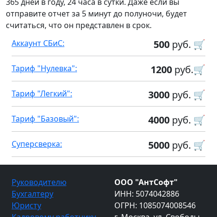
365 дней в году, 24 часа в сутки. Даже если вы
отправите отчет за 5 минут до полуночи, будет
считаться, что он представлен в срок.
Аккаунт СБиС:
500
руб. 🛒
Тариф "Нулевка":
1200
руб.🛒
Тариф "Легкий":
3000
руб. 🛒
Тариф "Базовый":
4000
руб. 🛒
Суперсверка:
5000
руб. 🛒
Руководителю
ООО "АнтСофт"
Бухгалтеру
ИНН: 5074042886
Юристу
ОГРН: 1085074008546