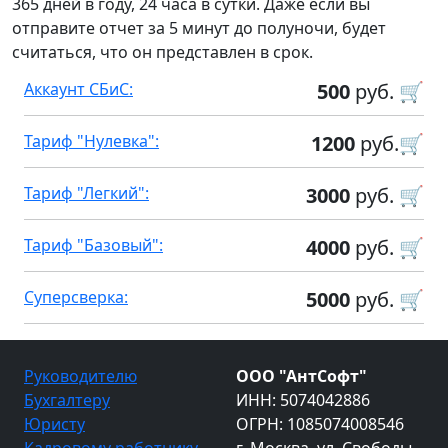
365 дней в году, 24 часа в сутки. Даже если вы
отправите отчет за 5 минут до полуночи, будет
считаться, что он представлен в срок.
Аккаунт СБиС:
500
руб. 🛒
Тариф "Нулевка":
1200
руб.🛒
Тариф "Легкий":
3000
руб. 🛒
Тариф "Базовый":
4000
руб. 🛒
Суперсверка:
5000
руб. 🛒
Руководителю
ООО "АнтСофт"
Бухгалтеру
ИНН: 5074042886
Юристу
ОГРН: 1085074008546