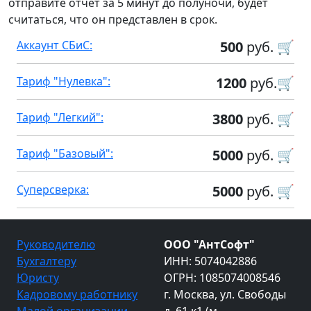
отправите отчет за 5 минут до полуночи, будет
считаться, что он представлен в срок.
Аккаунт СБиС:
500
руб. 🛒
Тариф "Нулевка":
1200
руб.🛒
Тариф "Легкий":
3800
руб. 🛒
Тариф "Базовый":
5000
руб. 🛒
Суперсверка:
5000
руб. 🛒
Руководителю
ООО "АнтСофт"
Бухгалтеру
ИНН: 5074042886
Юристу
ОГРН: 1085074008546
Кадровому работнику
г. Москва, ул. Свободы