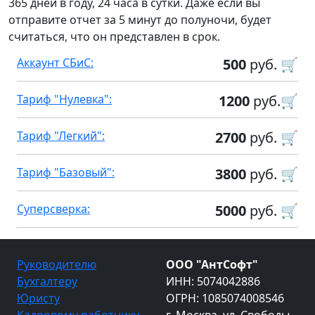
365 дней в году, 24 часа в сутки. Даже если вы
отправите отчет за 5 минут до полуночи, будет
считаться, что он представлен в срок.
Аккаунт СБиС:
500
руб. 🛒
Тариф "Нулевка":
1200
руб.🛒
Тариф "Легкий":
2700
руб. 🛒
Тариф "Базовый":
3800
руб. 🛒
Суперсверка:
5000
руб. 🛒
Руководителю
ООО "АнтСофт"
Бухгалтеру
ИНН: 5074042886
Юристу
ОГРН: 1085074008546