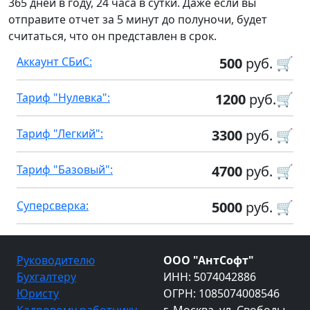
365 дней в году, 24 часа в сутки. Даже если вы
отправите отчет за 5 минут до полуночи, будет
считаться, что он представлен в срок.
Аккаунт СБиС:
500
руб. 🛒
Тариф "Нулевка":
1200
руб.🛒
Тариф "Легкий":
3300
руб. 🛒
Тариф "Базовый":
4700
руб. 🛒
Суперсверка:
5000
руб. 🛒
Руководителю
ООО "АнтСофт"
Бухгалтеру
ИНН: 5074042886
Юристу
ОГРН: 1085074008546