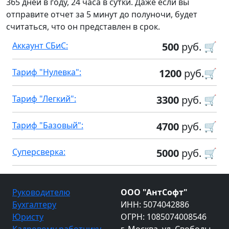
365 дней в году, 24 часа в сутки. Даже если вы
отправите отчет за 5 минут до полуночи, будет
считаться, что он представлен в срок.
Аккаунт СБиС:
500
руб. 🛒
Тариф "Нулевка":
1200
руб.🛒
Тариф "Легкий":
3300
руб. 🛒
Тариф "Базовый":
4700
руб. 🛒
Суперсверка:
5000
руб. 🛒
Руководителю
ООО "АнтСофт"
Бухгалтеру
ИНН: 5074042886
Юристу
ОГРН: 1085074008546