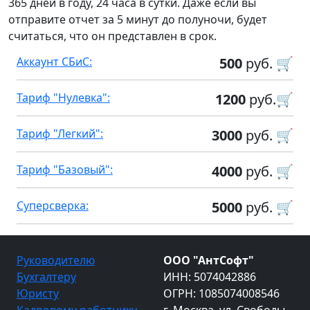
365 дней в году, 24 часа в сутки. Даже если вы
отправите отчет за 5 минут до полуночи, будет
считаться, что он представлен в срок.
Аккаунт СБиС:
500
руб. 🛒
Тариф "Нулевка":
1200
руб.🛒
Тариф "Легкий":
3000
руб. 🛒
Тариф "Базовый":
4000
руб. 🛒
Суперсверка:
5000
руб. 🛒
Руководителю
ООО "АнтСофт"
Бухгалтеру
ИНН: 5074042886
Юристу
ОГРН: 1085074008546