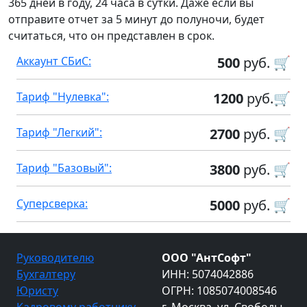
365 дней в году, 24 часа в сутки. Даже если вы
отправите отчет за 5 минут до полуночи, будет
считаться, что он представлен в срок.
Аккаунт СБиС:
500
руб. 🛒
Тариф "Нулевка":
1200
руб.🛒
Тариф "Легкий":
2700
руб. 🛒
Тариф "Базовый":
3800
руб. 🛒
Суперсверка:
5000
руб. 🛒
Руководителю
ООО "АнтСофт"
Бухгалтеру
ИНН: 5074042886
Юристу
ОГРН: 1085074008546