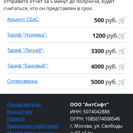
отправите отчет за 5 минут до полуночи, будет
считаться, что он представлен в срок.
Аккаунт СБиС:
500
руб. 🛒
Тариф "Нулевка":
1200
руб.🛒
Тариф "Легкий":
3300
руб. 🛒
Тариф "Базовый":
4000
руб. 🛒
Суперсверка:
5000
руб. 🛒
Руководителю
ООО "АнтСофт"
Бухгалтеру
ИНН: 5074042886
Юристу
ОГРН: 1085074008546
Кадровому работнику
г. Москва, ул. Свободы