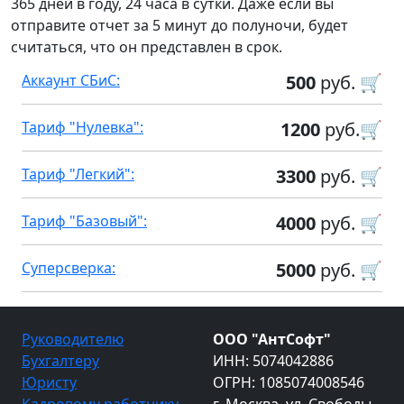
365 дней в году, 24 часа в сутки. Даже если вы
отправите отчет за 5 минут до полуночи, будет
считаться, что он представлен в срок.
Аккаунт СБиС:
500
руб. 🛒
Тариф "Нулевка":
1200
руб.🛒
Тариф "Легкий":
3300
руб. 🛒
Тариф "Базовый":
4000
руб. 🛒
Суперсверка:
5000
руб. 🛒
Руководителю
ООО "АнтСофт"
Бухгалтеру
ИНН: 5074042886
Юристу
ОГРН: 1085074008546