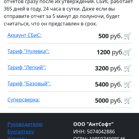
отчетов сразу после их утверждения. СБИС работает
365 дней в году, 24 часа в сутки. Даже если вы
отправите отчет за 5 минут до полуночи, будет
считаться, что он представлен в срок.
Аккаунт СБиС:
500
руб. 🛒
Тариф "Нулевка":
1200
руб.🛒
Тариф "Легкий":
3200
руб. 🛒
Тариф "Базовый":
5400
руб. 🛒
Суперсверка:
5000
руб. 🛒
Руководителю
ООО "АнтСофт"
Бухгалтеру
ИНН: 5074042886