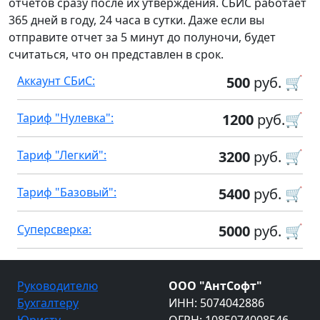
отчетов сразу после их утверждения. СБИС работает
365 дней в году, 24 часа в сутки. Даже если вы
отправите отчет за 5 минут до полуночи, будет
считаться, что он представлен в срок.
Аккаунт СБиС:
500
руб. 🛒
Тариф "Нулевка":
1200
руб.🛒
Тариф "Легкий":
3200
руб. 🛒
Тариф "Базовый":
5400
руб. 🛒
Суперсверка:
5000
руб. 🛒
Руководителю
ООО "АнтСофт"
Бухгалтеру
ИНН: 5074042886