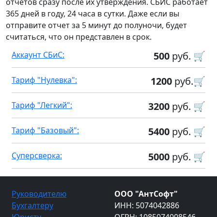
отчетов сразу после их утверждения. СБИС работает
365 дней в году, 24 часа в сутки. Даже если вы
отправите отчет за 5 минут до полуночи, будет
считаться, что он представлен в срок.
Аккаунт СБиС:
500
руб. 🛒
Тариф "Нулевка":
1200
руб.🛒
Тариф "Легкий":
3200
руб. 🛒
Тариф "Базовый":
5400
руб. 🛒
Суперсверка:
5000
руб. 🛒
Руководителю
ООО "АнтСофт"
Бухгалтеру
ИНН: 5074042886