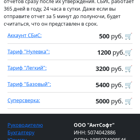
отчетов сразу после их утверждения. СБИС работает
365 дней в году, 24 часа в сутки. Даже если вы
отправите отчет за 5 минут до полуночи, будет
считаться, что он представлен в срок.
Аккаунт СБиС:
500
руб. 🛒
Тариф "Нулевка":
1200
руб.🛒
Тариф "Легкий":
3200
руб. 🛒
Тариф "Базовый":
5400
руб. 🛒
Суперсверка:
5000
руб. 🛒
Руководителю
ООО "АнтСофт"
Бухгалтеру
ИНН: 5074042886