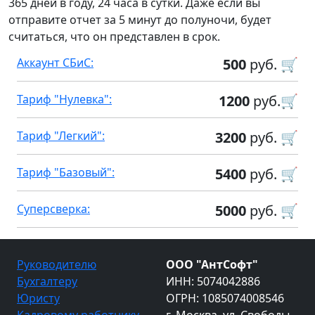
365 дней в году, 24 часа в сутки. Даже если вы
отправите отчет за 5 минут до полуночи, будет
считаться, что он представлен в срок.
Аккаунт СБиС:
500
руб. 🛒
Тариф "Нулевка":
1200
руб.🛒
Тариф "Легкий":
3200
руб. 🛒
Тариф "Базовый":
5400
руб. 🛒
Суперсверка:
5000
руб. 🛒
Руководителю
ООО "АнтСофт"
Бухгалтеру
ИНН: 5074042886
Юристу
ОГРН: 1085074008546