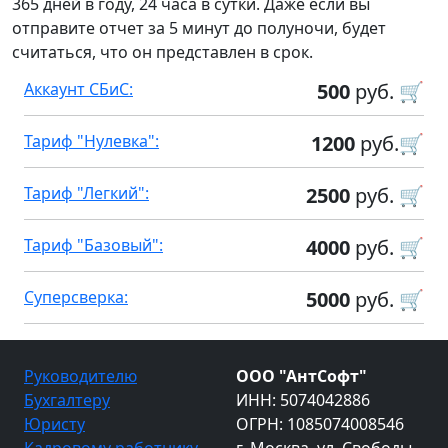
365 дней в году, 24 часа в сутки. Даже если вы
отправите отчет за 5 минут до полуночи, будет
считаться, что он представлен в срок.
Аккаунт СБиС:
500
руб. 🛒
Тариф "Нулевка":
1200
руб.🛒
Тариф "Легкий":
2500
руб. 🛒
Тариф "Базовый":
4000
руб. 🛒
Суперсверка:
5000
руб. 🛒
Руководителю
ООО "АнтСофт"
Бухгалтеру
ИНН: 5074042886
Юристу
ОГРН: 1085074008546