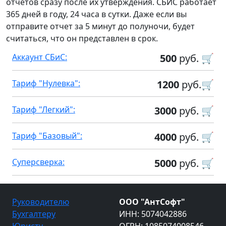
отчетов сразу после их утверждения. СБИС работает
365 дней в году, 24 часа в сутки. Даже если вы
отправите отчет за 5 минут до полуночи, будет
считаться, что он представлен в срок.
Аккаунт СБиС:
500
руб. 🛒
Тариф "Нулевка":
1200
руб.🛒
Тариф "Легкий":
3000
руб. 🛒
Тариф "Базовый":
4000
руб. 🛒
Суперсверка:
5000
руб. 🛒
Руководителю
ООО "АнтСофт"
Бухгалтеру
ИНН: 5074042886