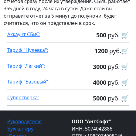
отчетов сразу после их утверждения. СБИС работает
365 дней в году, 24 часа в сутки. Даже если вы
отправите отчет за 5 минут до полуночи, будет
считаться, что он представлен в срок.
Аккаунт СБиС:
500
руб. 🛒
Тариф "Нулевка":
1200
руб.🛒
Тариф "Легкий":
3000
руб. 🛒
Тариф "Базовый":
4000
руб. 🛒
Суперсверка:
5000
руб. 🛒
Руководителю
ООО "АнтСофт"
Бухгалтеру
ИНН: 5074042886