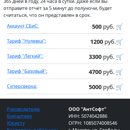
365 дней в году, 24 часа в сутки. Даже если вы
отправите отчет за 5 минут до полуночи, будет
считаться, что он представлен в срок.
Аккаунт СБиС:
500
руб. 🛒
Тариф "Нулевка":
1200
руб.🛒
Тариф "Легкий":
3300
руб. 🛒
Тариф "Базовый":
4700
руб. 🛒
Суперсверка:
5000
руб. 🛒
Руководителю
ООО "АнтСофт"
Бухгалтеру
ИНН: 5074042886
Юристу
ОГРН: 1085074008546