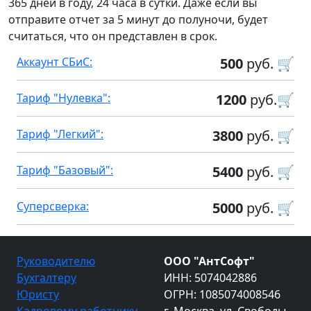
365 дней в году, 24 часа в сутки. Даже если вы
отправите отчет за 5 минут до полуночи, будет
считаться, что он представлен в срок.
Аккаунт СБиС:
500
руб. 🛒
Тариф "Нулевка":
1200
руб.🛒
Тариф "Легкий":
3800
руб. 🛒
Тариф "Базовый":
5400
руб. 🛒
Суперсверка:
5000
руб. 🛒
Руководителю
ООО "АнтСофт"
Бухгалтеру
ИНН: 5074042886
Юристу
ОГРН: 1085074008546