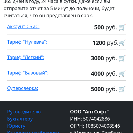
365 дней в году, 24 часа в сутки. Даже если вы
отправите отчет за 5 минут до полуночи, будет
считаться, что он представлен в срок.
Аккаунт СБиС:
500
руб. 🛒
Тариф "Нулевка":
1200
руб.🛒
Тариф "Легкий":
3000
руб. 🛒
Тариф "Базовый":
4000
руб. 🛒
Суперсверка:
5000
руб. 🛒
Руководителю
ООО "АнтСофт"
Бухгалтеру
ИНН: 5074042886
Юристу
ОГРН: 1085074008546