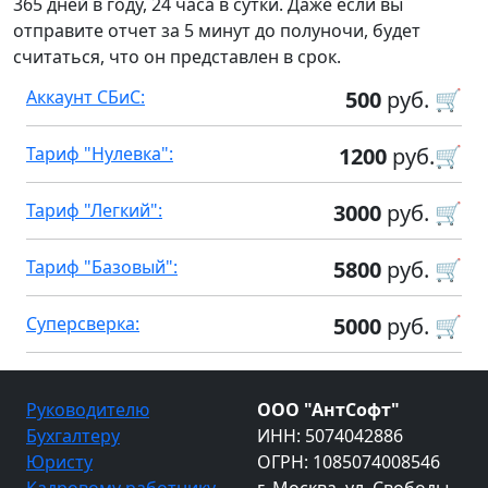
365 дней в году, 24 часа в сутки. Даже если вы
отправите отчет за 5 минут до полуночи, будет
считаться, что он представлен в срок.
Аккаунт СБиС:
500
руб. 🛒
Тариф "Нулевка":
1200
руб.🛒
Тариф "Легкий":
3000
руб. 🛒
Тариф "Базовый":
5800
руб. 🛒
Суперсверка:
5000
руб. 🛒
Руководителю
ООО "АнтСофт"
Бухгалтеру
ИНН: 5074042886
Юристу
ОГРН: 1085074008546