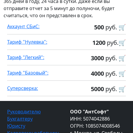
365 дней в году, 24 часа в сутки. Даже если вы
отправите отчет за 5 минут до полуночи, будет
считаться, что он представлен в срок.
Аккаунт СБиС:
500
руб. 🛒
Тариф "Нулевка":
1200
руб.🛒
Тариф "Легкий":
3000
руб. 🛒
Тариф "Базовый":
4000
руб. 🛒
Суперсверка:
5000
руб. 🛒
Руководителю
ООО "АнтСофт"
Бухгалтеру
ИНН: 5074042886
Юристу
ОГРН: 1085074008546