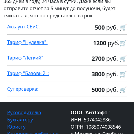
365 дней в году, 24 часа в сутки. Даже если вы
отправите отчет за 5 минут до полуночи, будет
считаться, что он представлен в срок.
Аккаунт СБиС:
500
руб. 🛒
Тариф "Нулевка":
1200
руб.🛒
Тариф "Легкий":
2700
руб. 🛒
Тариф "Базовый":
3800
руб. 🛒
Суперсверка:
5000
руб. 🛒
Руководителю
ООО "АнтСофт"
Бухгалтеру
ИНН: 5074042886
Юристу
ОГРН: 1085074008546