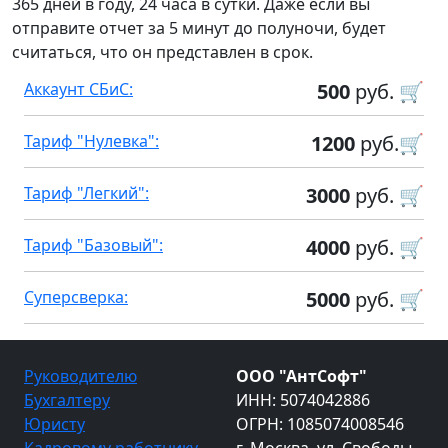
365 дней в году, 24 часа в сутки. Даже если вы
отправите отчет за 5 минут до полуночи, будет
считаться, что он представлен в срок.
Аккаунт СБиС:
500
руб. 🛒
Тариф "Нулевка":
1200
руб.🛒
Тариф "Легкий":
3000
руб. 🛒
Тариф "Базовый":
4000
руб. 🛒
Суперсверка:
5000
руб. 🛒
Руководителю
ООО "АнтСофт"
Бухгалтеру
ИНН: 5074042886
Юристу
ОГРН: 1085074008546