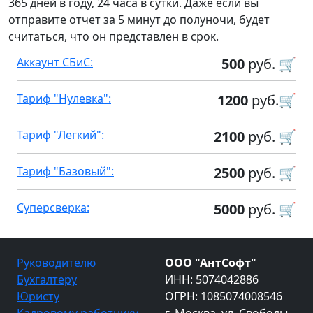
365 дней в году, 24 часа в сутки. Даже если вы
отправите отчет за 5 минут до полуночи, будет
считаться, что он представлен в срок.
Аккаунт СБиС:
500
руб. 🛒
Тариф "Нулевка":
1200
руб.🛒
Тариф "Легкий":
2100
руб. 🛒
Тариф "Базовый":
2500
руб. 🛒
Суперсверка:
5000
руб. 🛒
Руководителю
ООО "АнтСофт"
Бухгалтеру
ИНН: 5074042886
Юристу
ОГРН: 1085074008546