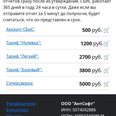
отчетов сразу после их утверждения. СБИС работает
365 дней в году, 24 часа в сутки. Даже если вы
отправите отчет за 5 минут до полуночи, будет
считаться, что он представлен в срок.
Аккаунт СБиС:
500
руб. 🛒
Тариф "Нулевка":
1200
руб.🛒
Тариф "Легкий":
2700
руб. 🛒
Тариф "Базовый":
3800
руб. 🛒
Суперсверка:
5000
руб. 🛒
Руководителю
ООО "АнтСофт"
Бухгалтеру
ИНН: 5074042886