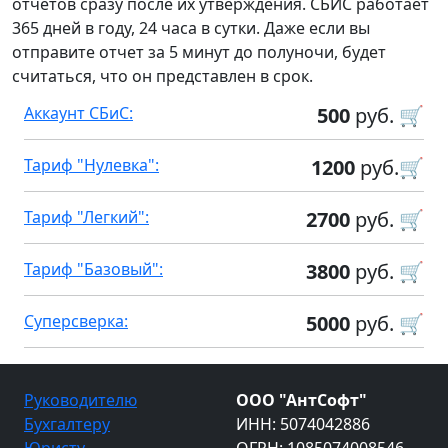
отчетов сразу после их утверждения. СБИС работает
365 дней в году, 24 часа в сутки. Даже если вы
отправите отчет за 5 минут до полуночи, будет
считаться, что он представлен в срок.
Аккаунт СБиС:
500
руб. 🛒
Тариф "Нулевка":
1200
руб.🛒
Тариф "Легкий":
2700
руб. 🛒
Тариф "Базовый":
3800
руб. 🛒
Суперсверка:
5000
руб. 🛒
Руководителю
ООО "АнтСофт"
Бухгалтеру
ИНН: 5074042886